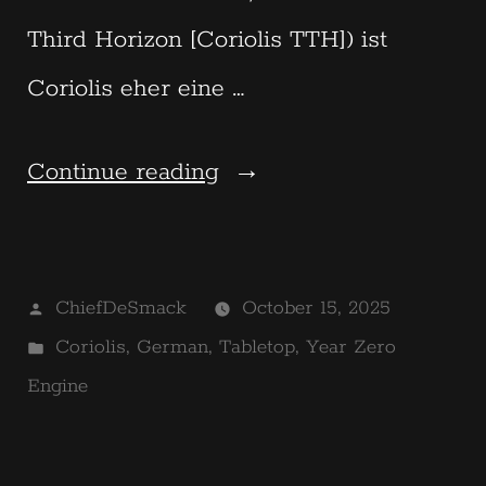
Third Horizon [Coriolis TTH]) ist
Coriolis eher eine …
“Coriolis
Continue reading
–
Die
Posted
ChiefDeSmack
October 15, 2025
Große
by
Posted
Coriolis
,
German
,
Tabletop
,
Year Zero
Finsternis”
in
Engine