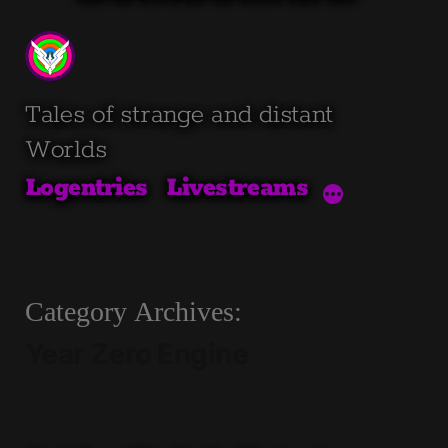
Skip
to
content
Tales of strange and distant
Worlds
Logentries
Livestreams
Category Archives:
Year Zero Engine