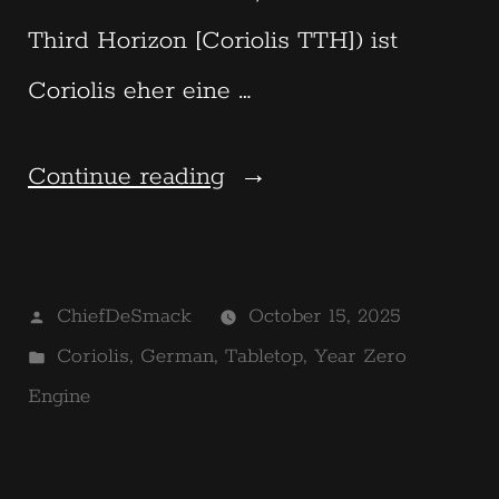
Third Horizon [Coriolis TTH]) ist
Coriolis eher eine …
“Coriolis
Continue reading
–
Die
Posted
ChiefDeSmack
October 15, 2025
Große
by
Posted
Coriolis
,
German
,
Tabletop
,
Year Zero
Finsternis”
in
Engine