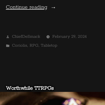
“Coriolis
Continue reading
–
The
Posted
ChiefDeSmack
February 29, 2024
Third
by
Posted
Coriolis
,
RPG
,
Tabletop
Horizon”
in
Worthwhile TTRPGs