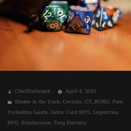
Posted
ChiefDeSmack
April 4, 2023
by
Posted
Blades in the Dark
,
Coriolis
,
CY_BORG
,
Fate
,
in
Forbidden Lands
,
Index Card RPG
,
Logentries
,
RPG
,
Symbaroum
,
Torg Eternity