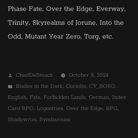
Phase Fate, Over the Edge, Everway,
Trinity, Skyrealms of Jorune, Into the
Odd, Mutant Year Zero, Torg, etc.
Posted
ChiefDeSmack
October 8, 2024
by
Posted
Blades in the Dark
,
Coriolis
,
CY_BORG
,
in
English
,
Fate
,
Forbidden Lands
,
German
,
Index
Card RPG
,
Logentries
,
Over the Edge
,
RPG
,
Shadowrun
,
Symbaroum