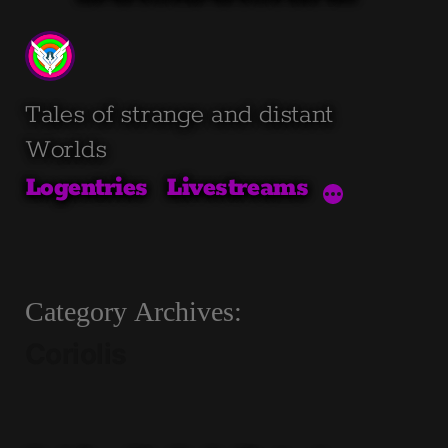
Skip
to
content
Tales of strange and distant
Worlds
Logentries
Livestreams
Category Archives:
Coriolis